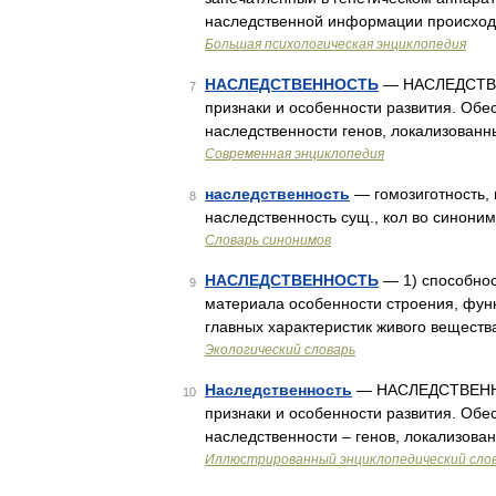
наследственной информации происходи
Большая психологическая энциклопедия
НАСЛЕДСТВЕННОСТЬ
— НАСЛЕДСТВЕН
7
признаки и особенности развития. Об
наследственности генов, локализованн
Современная энциклопедия
наследственность
— гомозиготность, 
8
наследственность сущ., кол во синонимо
Словарь синонимов
НАСЛЕДСТВЕННОСТЬ
— 1) способнос
9
материала особенности строения, функ
главных характеристик живого вещества
Экологический словарь
Наследственность
— НАСЛЕДСТВЕННОС
10
признаки и особенности развития. Об
наследственности – генов, локализова
Иллюстрированный энциклопедический сло