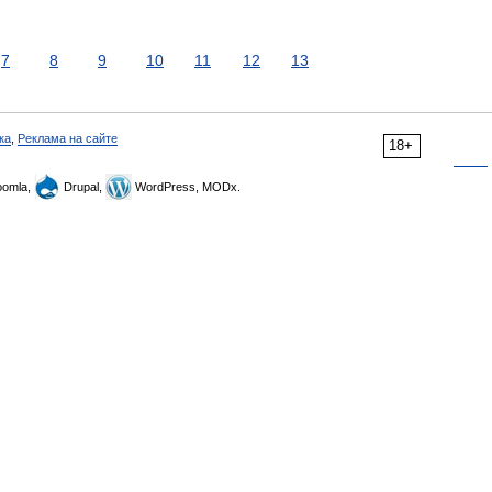
7
8
9
10
11
12
13
ка
,
Реклама на сайте
18+
omla,
Drupal,
WordPress, MODx.