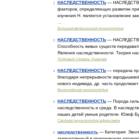
НАСЛЕДСТВЕННОСТЬ
— НАСЛЕДСТВЕН
2
факторов, определяющих развитие приз
изучения Н. является установление за
…
Большая медицинская энциклопедия
НАСЛЕДСТВЕННОСТЬ
— НАСЛЕДСТВЕНН
3
Способность живых существ передавать
Явления наследственности. Теория нас
Толковый словарь Ушакова
НАСЛЕДСТВЕННОСТЬ
— передача пря
4
благодаря непрерывности зародышевой 
нового индивида, др. часть продолжае
Философская энциклопедия
НАСЛЕДСТВЕННОСТЬ
— Порода силь
5
наследственность и среда. В наследств
наших детей умные родители. Юзеф Бу
Сводная энциклопедия афоризмов
наследственность
— Категория. Эвол
6
запечатленный в генетическом аппара