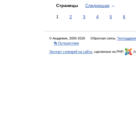
Страницы
Следующая
→
1
2
3
4
5
6
© Академик, 2000-2026
Обратная связь:
Техподдерж
👣 Путешествия
Экспорт словарей на сайты
, сделанные на PHP,
Jo