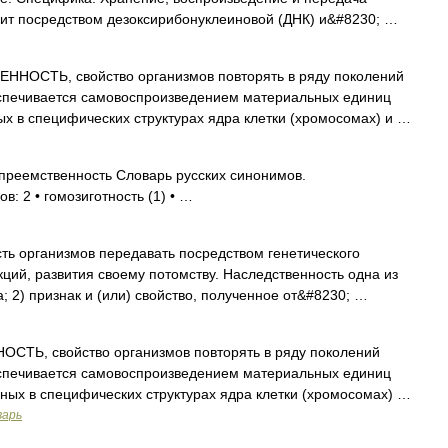
т посредством дезоксирибонуклеиновой (ДНК) и&#8230; …
НОСТЬ, свойство организмов повторять в ряду поколений
еспечивается самовоспроизведением материальных единиц
ых в специфических структурах ядра клетки (хромосомах) и …
преемственность Словарь русских синонимов.
в: 2 • гомозиготность (1) • …
ть организмов передавать посредством генетического
ций, развития своему потомству. Наследственность одна из
; 2) признак и (или) свойство, полученное от&#8230; …
ТЬ, свойство организмов повторять в ряду поколений
еспечивается самовоспроизведением материальных единиц
нных в специфических структурах ядра клетки (хромосомах) …
варь