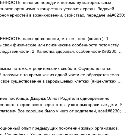
НОСТЬ, явление передачи потомству материальных
наков организма в конкретных условиях среды. Задачей
кономерностей в возникновении, свойствах, передаче и&#8230;
ОСТЬ, наследственности, мн. нет, жен. (книжн.). 1.
 свои физические или психические особенности потомству.
ледственности. 2. Качества здоровья, особенности&#8230; …
мым потомкам родительских свойств. Осуществляется
плазмы: в то время как из одной части ее образуется тело
т свое существование в зародышевых клетках (яйцеклетках …
нее пастбища. Джордж Элиот Родители одновременно
енность тверже всего верят отцы, у которых красивые дети. У
латович Все хорошее было у него от родителей, все&#8230; …
юционный опыт предыдущих поколений живых организмов,
те. Специфика. Хранение, воспроизведение и передача